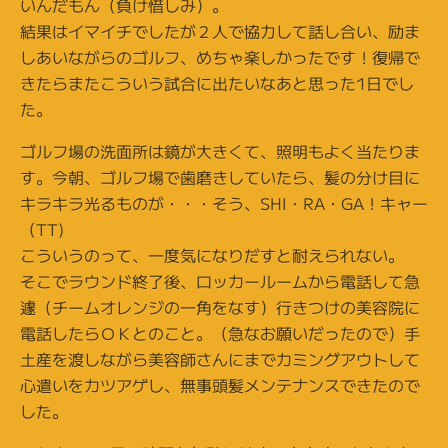
いんだもん（負け惜しみ）。
結果はイマイチでしたが２人で協力して話し合い、励ま
しあいながらのゴルフ、めちゃ楽しかったです！復帰で
きたらまたこういう試合に出たいなあと思った1日でし
た。
ゴルフ場の洗面所は鏡が大きくて、照明もよく当たりま
す。今朝、ゴルフ場で歯磨きしていたら、髪の分け目に
キラキラ光るものが・・・そう、SHI・RA・GA！キャー
（TT)
こういうのって、一度気になりだすと耐えられない。
そこでラウンド終了後、ロッカールームから電話して急
遽（チームオレンジの一角をなす）行きつけの美容院に
電話したらＯＫとのこと。（急なお願いだったので）手
土産を渡しながら美容師さんにまでカミングアウトして
心遣いをカツアゲし、無事頭髪メンテナンスできたので
した。