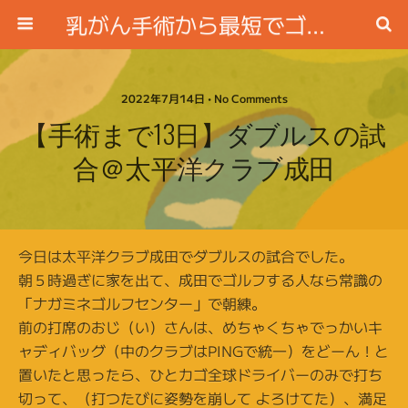
乳がん手術から最短でゴルフ場に行く方法
2022年7月14日 • No Comments
【手術まで13日】ダブルスの試
合＠太平洋クラブ成田
今日は太平洋クラブ成田でダブルスの試合でした。
朝５時過ぎに家を出て、成田でゴルフする人なら常識の
「ナガミネゴルフセンター」で朝練。
前の打席のおじ（い）さんは、めちゃくちゃでっかいキ
ャディバッグ（中のクラブはPINGで統一）をどーん！と
置いたと思ったら、ひとカゴ全球ドライバーのみで打ち
切って、（打つたびに姿勢を崩して よろけてた）、満足