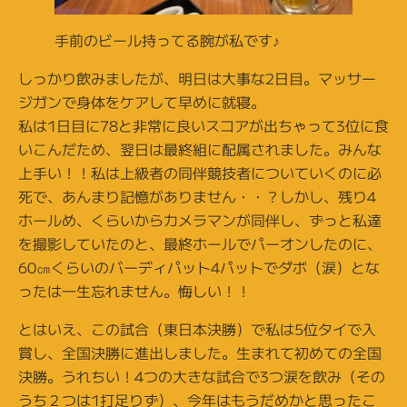
手前のビール持ってる腕が私です♪
しっかり飲みましたが、明日は大事な2日目。マッサー
ジガンで身体をケアして早めに就寝。
私は1日目に78と非常に良いスコアが出ちゃって3位に食
いこんだため、翌日は最終組に配属されました。みんな
上手い！！私は上級者の同伴競技者についていくのに必
死で、あんまり記憶がありません・・？しかし、残り4
ホールめ、くらいからカメラマンが同伴し、ずっと私達
を撮影していたのと、最終ホールでパーオンしたのに、
60㎝くらいのバーディパット4パットでダボ（涙）とな
ったは一生忘れません。悔しい！！
とはいえ、この試合（東日本決勝）で私は5位タイで入
賞し、全国決勝に進出しました。生まれて初めての全国
決勝。うれちい！4つの大きな試合で3つ涙を飲み（その
うち２つは1打足りず）、今年はもうだめかと思ったこ