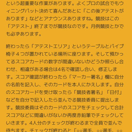
という超重要な作業があります。よくプロの試合でもウ
ィニングパット決めて喜んだあとに「この後アテストが
あります」などとアナウンスありますね。競技はこの
「アテスト」終了までが競技なのです。月例競技とかで
も必ずあります。
終わったら「アテストエリア」というテーブルとパイプ
椅子４つが置かれている場所に座ります。そして預かっ
てるスコアカードの数字が間違いないかどうか照らし合
わせ、相違がある場合は4名で確認し合い、修正しま
す。スコア確認が終わったら「マーカー署名」欄に自分
の名前を記入し、そのカードを本人にかえします。自分
のスコアカードを受け取ったら「競技者署名」「日付」
などを自分で記入したら並んでる競技委員に提出しま
す。競技委員はそのカードのスコアをチェックして合計
スコアなどに間違いがないか再度赤鉛筆でチェックして
いきます。4人分のチェックが終わるまで全員で並んで
待ちます。チェックが終わると「○○選手、○○選手、○○