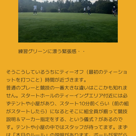
練習グリーンに漂う緊張感・・
そうこうしているうちにティーオフ（最初のティーショ
ットを打つこと）時間が近づきます。
普通のプレーと競技の一番大きな違いはここかも知れま
せん。スタートホールのティーイングエリア付近には必
ずテントや小屋があり、スタート10分前くらい（前の組
がスタートしたら）になるとそこに組全員が揃って競技
説明＆マーカー指定をする、という儀式？があるので
す。テントや小屋の中ではスタッフが待ってます。まず
は「本日のルール」の説明があります。ボールが泥だら