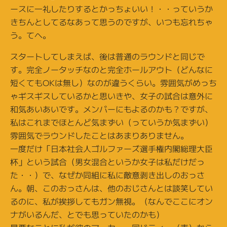
ースに一礼したりするとかっちょいい！・・っていうか
きちんとしてるなあって思うのですが、いつも忘れちゃ
う。てへ。
スタートしてしまえば、後は普通のラウンドと同じで
す。完全ノータッチなのと完全ホールアウト（どんなに
短くてもOKは無し）なのが違うくらい。雰囲気がめっち
ゃギスギスしているかと思いきや、女子の試合は意外に
和気あいあいです。メンバーにもよるのかも？ですが、
私はこれまでほとんど気まずい（っていうか気まずい）
雰囲気でラウンドしたことはあまりありません。
一度だけ「日本社会人ゴルファーズ選手権内閣総理大臣
杯」という試合（男女混合というか女子は私だけだっ
た・・）で、なぜか同組に私に敵意剥き出しのおっさ
ん。朝、このおっさんは、他のおじさんとは談笑してい
るのに、私が挨拶してもガン無視。（なんでここにオン
ナがいるんだ、とでも思っていたのかも）