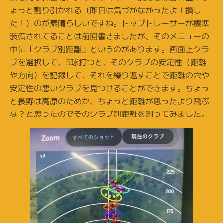
ょっと割り引かれる（昨日は気づかなかったよ！損し
た！）のが素晴らしいですね。トップトレーサーが標準
装備されてることは前回書きましたが、そのメニューの
中に「クラブ別距離」というのがあります。画面上クラ
ブを選択して、5球打つと、そのクラブの安定性（距離
や方向）を記録して、それを繰り返すことで距離の穴や
安定性の悪いクラブを見つけることができます。ちょっ
と長野は高原のためか、ちょっと距離が思ったより飛ぶ
な？と思ったのでそのクラブ別距離を測ってみました。