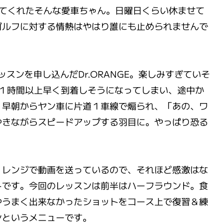
ってくれたそんな愛車ちゃん。日曜日くらい休ませて
ゴルフに対する情熱はやはり誰にも止められませんで
スンを申し込んだDr.ORANGE。楽しみすぎていそ
の１時間以上早く到着しそうになってしまい、途中か
、早朝からヤン車に片道１車線で煽られ、「あの、ワ
やきながらスピードアップする羽目に。やっぱり恐る
、レンジで動画を送っているので、それほど感激はな
トです。今回のレッスンは前半はハーフラウンド。食
やうまく出来なかったショットをコース上で復習＆練
ンというメニューです。