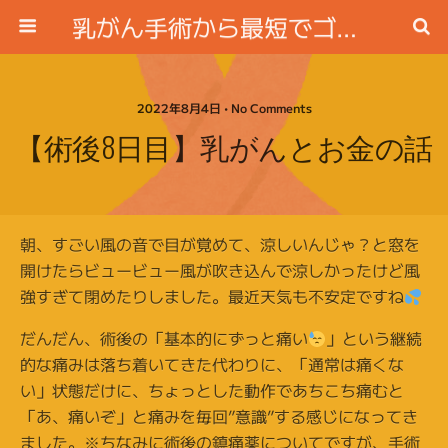
乳がん手術から最短でゴルフ場に行く方法
2022年8月4日 • No Comments
【術後8日目】乳がんとお金の話
朝、すごい風の音で目が覚めて、涼しいんじゃ？と窓を
開けたらビュービュー風が吹き込んで涼しかったけど風
強すぎて閉めたりしました。最近天気も不安定ですね
だんだん、術後の「基本的にずっと痛い
」という継続
的な痛みは落ち着いてきた代わりに、「通常は痛くな
い」状態だけに、ちょっとした動作であちこち痛むと
「あ、痛いぞ」と痛みを毎回”意識”する感じになってき
ました。※ちなみに術後の鎮痛薬についてですが、手術