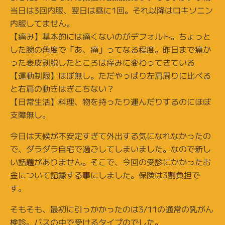
当日は3回内服、翌日は昼に1回。それ以降はロキソニン
内服してません。
【痛み】基本的には痛くないのがデフォルト。ちょっと
した腕の角度で「あ、痛」ってなる程度。昨日まで痛か
った表皮剥脱したところは痒みに変わってきている
【運動制限】ほぼ無し。ただやっぱり左肩周りに比べる
と右肩の動きはぎこちない？
【日常生活】料理、物を持ったり運んだりするのにほぼ
支障無し。
今日は天候が不安定すぎて外出する気になれなかったの
で、ダラダラ自宅で過ごしてしまいました。なので新し
い話題がありません。そこで、今回の受診にかかったお
金について記録する事にしました。保険は3割負担で
す。
そもそも、最初に引っかかったのは3/11の通常の乳がん
検診。バスの中で受けるタイプのでした。