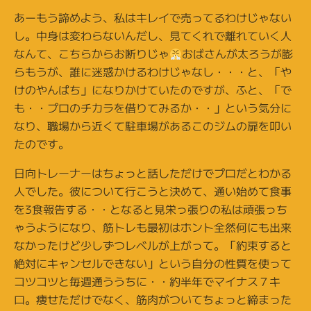
あーもう諦めよう、私はキレイで売ってるわけじゃない
し。中身は変わらないんだし、見てくれで離れていく人
なんて、こちらからお断りじゃ
おばさんが太ろうが膨
らもうが、誰に迷惑かけるわけじゃなし・・・と、「や
けのやんぱち」になりかけていたのですが、ふと、「で
も・・プロのチカラを借りてみるか・・」という気分に
なり、職場から近くて駐車場があるこのジムの扉を叩い
たのです。
日向トレーナーはちょっと話しただけでプロだとわかる
人でした。彼について行こうと決めて、通い始めて食事
を3食報告する・・となると見栄っ張りの私は頑張っち
ゃうようになり、筋トレも最初はホント全然何にも出来
なかったけど少しずつレベルが上がって。「約束すると
絶対にキャンセルできない」という自分の性質を使って
コツコツと毎週通ううちに・・約半年でマイナス７キ
ロ。痩せただけでなく、筋肉がついてちょっと締まった