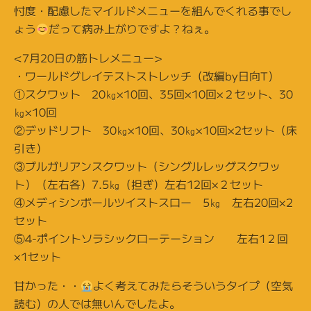
忖度・配慮したマイルドメニューを組んでくれる事でし
ょう
だって病み上がりですよ？ねぇ。
<7月20日の筋トレメニュー>
・ワールドグレイテストストレッチ（改編by日向T）
①スクワット 20㎏×10回、35回×10回×２セット、30
㎏×10回
②デッドリフト 30㎏×10回、30㎏×10回×2セット（床
引き）
③ブルガリアンスクワット（シングルレッグスクワッ
ト）（左右各）7.5㎏（担ぎ）左右12回×２セット
④メディシンボールツイストスロー 5㎏ 左右20回×2
セット
⑤4-ポイントソラシックローテーション 左右1２回
×1セット
甘かった・・
よく考えてみたらそういうタイプ（空気
読む）の人では無いんでしたよ。