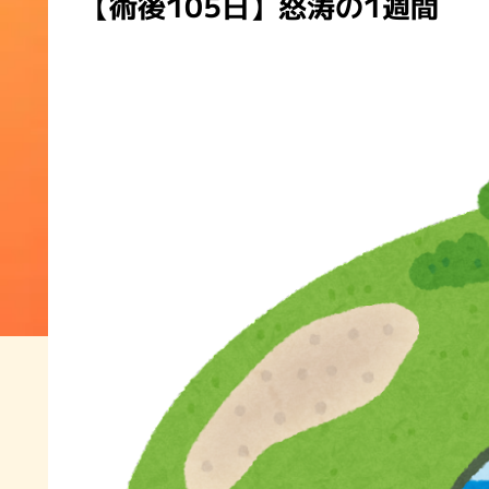
【術後105日】怒涛の1週間