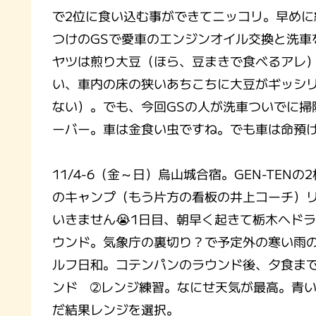
で2位に食い込む事ができてニッコリ。早め
つけのGSで愛車のエンジンオイル交換と洗車
ヤツは煎り大豆（ほら、豆まきで食べるアレ
い、車内の床の狭いあちこちに大豆がギッシ
ない）。でも、今回GSの人が洗車ついでに掃除
ーバー。車は金食い虫ですね。でも車は命預
11/4-6（金～日）烏山城合宿。GEN-TE
のキャンプ（もう片方の看板の井上コーチ）
いきません😭1日目、朝早く起きて栃木へド
ウンド。気象庁の裏切り？で予定外の寒い雨
ルフ日和。コテンパンのラウンド後、夕食ま
ンド ➁レンジ練習。なにせ天気が最高。青
だ結果レンジを選択。