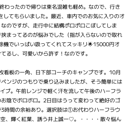
に終わったので帰りは東名混雑も軽め。なので、行き
をしてもらいました。最近、車内でのお気に入りのオ
）なのですが、走行中に結構ポロポロこぼしてしま
リ挟まってるのが悩みでした（指が入らないので取れ
機でいっぱい吸ってくれてスッキリ🌟15000円オ
けてるし、可愛いから許す！なのです。
Nの2枚看板の一角、日下部コーチのキャンプです。10月
リベンジのつもりで乗り込みましたが、そう簡単には
ライブ。午前レンジで軽く汗を流して午後のハーフラ
のお陰でボロボロ。2日目はうって変わって絶好のゴ
で3時間の余裕あり。選択肢は①お代わりハーフラウ
い空、輝く紅葉、誘う井上誠一♡。・・・・散々悩ん