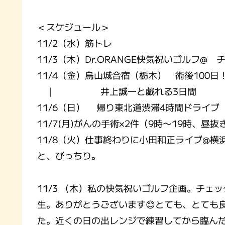
＜スケジュール＞
11/2（水）筋トレ
11/3（木）Dr.ORANGE快気祝いゴルフ
11/4（金）烏山城合宿（栃木） 術後100日
｜ 井上誠一と戯れる3日間
11/6（日） 帰り東北道渋滞4時間ドライブ
11/7(月)がんの手術×2件（9時〜19時、昼
11/8（火）仕事終わりに小田和正ライブ@横
と、びっちり。
11/3 （木）私の快気祝いゴルフ企画。チェ
生。ありがとうございます😊とても、とても
た。近くの日の出レンジで練習してから臨んだラ