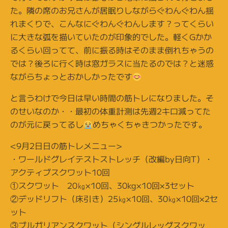
た。隣の席のお兄さんが居眠りしながらぐわんぐわん揺
れまくりで、こんなにぐわんぐわんします？ってくらい
に大きな弧を描いていたのが印象的でした。軽くGかか
るくらい回ってて、前に振る時はそのまま倒れちゃうの
では？後ろに行く時は窓ガラスに当たるのでは？と迷惑
ながらちょっとおかしかったです
と言うわけで今日は早い時間の筋トレになりました。そ
のせいなのか・・最初の体重計測は先週2キロ減ってた
のが元に戻ってるし
めちゃくちゃきつかったです。
<9月2日日の筋トレメニュー>
・ワールドグレイテストストレッチ（改編by日向T）・
アクティブスクワット10回
①スクワット 20㎏×10回、30kg×10回×3セット
②デッドリフト（床引き）25㎏×10回、30㎏×10回×2セ
ット
③ブルガリアンスクワット（シングルレッグスクワッ