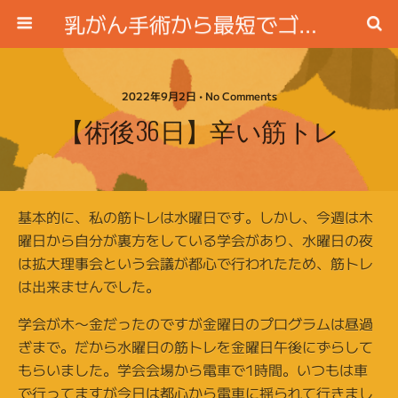
乳がん手術から最短でゴルフ場に行く方法
2022年9月2日 • No Comments
【術後36日】辛い筋トレ
基本的に、私の筋トレは水曜日です。しかし、今週は木
曜日から自分が裏方をしている学会があり、水曜日の夜
は拡大理事会という会議が都心で行われたため、筋トレ
は出来ませんでした。
学会が木〜金だったのですが金曜日のプログラムは昼過
ぎまで。だから水曜日の筋トレを金曜日午後にずらして
もらいました。学会会場から電車で1時間。いつもは車
で行ってますが今日は都心から電車に揺られて行きまし