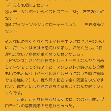
ト）左右10回×２セット
④メディシンボールツイストスロー 5㎏ 左右20回×2
セット
⑤4-ポイントソラシックローテーション 左右8回×2
セット
そんなにめちゃくちゃウエイトもキツいわけじゃないの
に、毎セットはあはあ息切れするし、汗だくだし。2日
遅れたせい？身体が重くなったせいかしら？
（ビジネス）さわやか日向トレーナーも「なんか今日め
ちゃキツそうですね？」と。スクワットの時の立ち位置
もいつもと違う（バーベル落としそうになった時に補助
できる様に？）し。腕や肩の動きは全く問題ないんです
けど、体力というか筋力落ちてる感じ？なんか軽くショ
ックです。
・・・まあ、こんな日もありますよね。なのでご馳走プ
ロテインの写真撮るのを忘れちゃった。