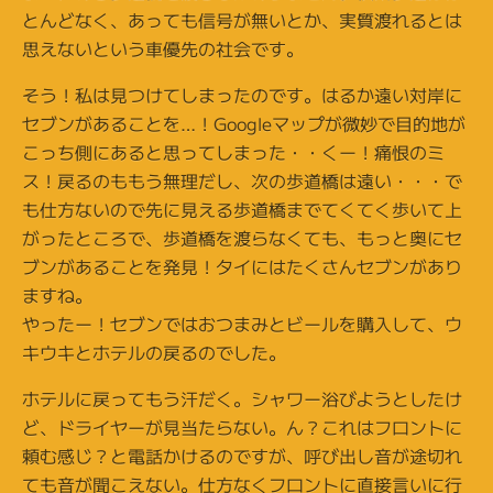
とんどなく、あっても信号が無いとか、実質渡れるとは
思えないという車優先の社会です。
そう！私は見つけてしまったのです。はるか遠い対岸に
セブンがあることを…！Googleマップが微妙で目的地が
こっち側にあると思ってしまった・・くー！痛恨のミ
ス！戻るのももう無理だし、次の歩道橋は遠い・・・で
も仕方ないので先に見える歩道橋までてくてく歩いて上
がったところで、歩道橋を渡らなくても、もっと奥にセ
ブンがあることを発見！タイにはたくさんセブンがあり
ますね。
やったー！セブンではおつまみとビールを購入して、ウ
キウキとホテルの戻るのでした。
ホテルに戻ってもう汗だく。シャワー浴びようとしたけ
ど、ドライヤーが見当たらない。ん？これはフロントに
頼む感じ？と電話かけるのですが、呼び出し音が途切れ
ても音が聞こえない。仕方なくフロントに直接言いに行