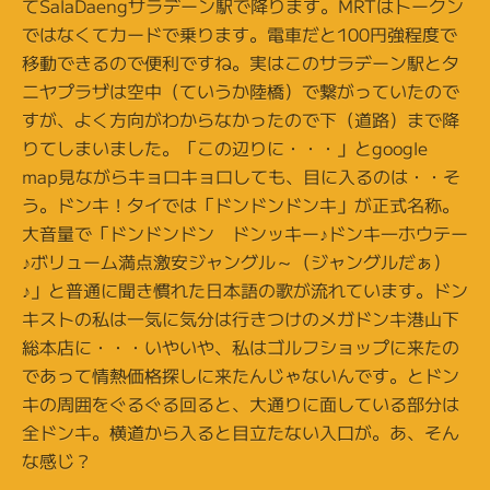
てSalaDaengサラデーン駅で降ります。MRTはトークン
ではなくてカードで乗ります。電車だと100円強程度で
移動できるので便利ですね。実はこのサラデーン駅とタ
ニヤプラザは空中（ていうか陸橋）で繋がっていたので
すが、よく方向がわからなかったので下（道路）まで降
りてしまいました。「この辺りに・・・」とgoogle
map見ながらキョロキョロしても、目に入るのは・・そ
う。ドンキ！タイでは「ドンドンドンキ」が正式名称。
大音量で「ドンドンドン ドンッキー♪ドンキ―ホウテー
♪ボリューム満点激安ジャングル～（ジャングルだぁ）
♪」と普通に聞き慣れた日本語の歌が流れています。ドン
キストの私は一気に気分は行きつけのメガドンキ港山下
総本店に・・・いやいや、私はゴルフショップに来たの
であって情熱価格探しに来たんじゃないんです。とドン
キの周囲をぐるぐる回ると、大通りに面している部分は
全ドンキ。横道から入ると目立たない入口が。あ、そん
な感じ？