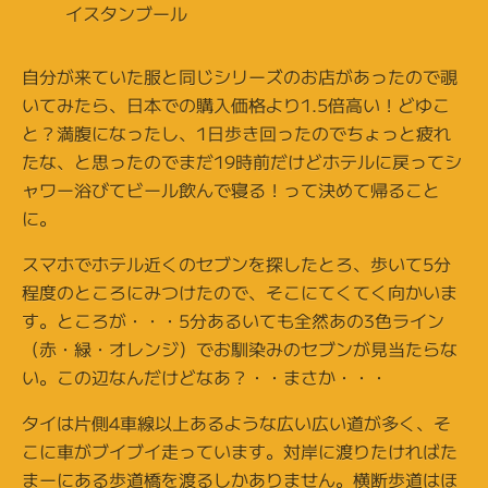
イスタンブール
自分が来ていた服と同じシリーズのお店があったので覗
いてみたら、日本での購入価格より1.5倍高い！どゆこ
と？満腹になったし、1日歩き回ったのでちょっと疲れ
たな、と思ったのでまだ19時前だけどホテルに戻ってシ
ャワー浴びてビール飲んで寝る！って決めて帰ること
に。
スマホでホテル近くのセブンを探したとろ、歩いて5分
程度のところにみつけたので、そこにてくてく向かいま
す。ところが・・・5分あるいても全然あの3色ライン
（赤・緑・オレンジ）でお馴染みのセブンが見当たらな
い。この辺なんだけどなあ？・・まさか・・・
タイは片側4車線以上あるような広い広い道が多く、そ
こに車がブイブイ走っています。対岸に渡りたければた
まーにある歩道橋を渡るしかありません。横断歩道はほ