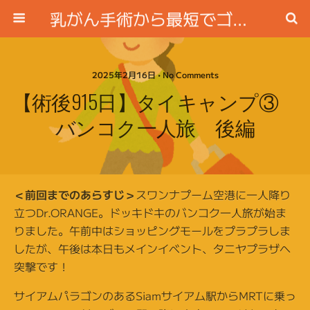
乳がん手術から最短でゴルフ場に行く方法
2025年2月16日 • No Comments
【術後915日】タイキャンプ③
バンコク一人旅 後編
＜前回までのあらすじ＞
スワンナプーム空港に一人降り
立つDr.ORANGE。ドッキドキのバンコク一人旅が始ま
りました。午前中はショッピングモールをプラプラしま
したが、午後は本日もメインイベント、タニヤプラザへ
突撃です！
サイアムパラゴンのあるSiamサイアム駅からMRTに乗っ