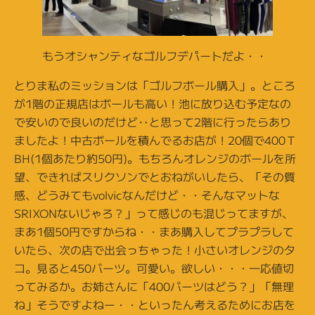
もうオシャンティなゴルフデパートだよ・・
とりま私のミッションは「ゴルフボール購入」。ところ
が1階の正規店はボールも高い！池に放り込む予定なの
で安いので良いのだけど‥と思って2階に行ったらあり
ましたよ！中古ボールを積んでるお店が！20個で400Ｔ
BH(1個あたり約50円)。もちろんオレンジのボールを所
望、できればスリクソンでとおねがいしたら、「その質
感、どうみてもvolvicなんだけど・・そんなマットな
SRIXONないじゃろ？」って感じのも混じってますが、
まあ1個50円ですからね・・まあ購入してプラプラして
いたら、次の店で出会っちゃった！小さいオレンジのタ
コ。見ると450バーツ。可愛い。欲しい・・・一応値切
ってみるか。お姉さんに「400バーツはどう？」「無理
ね」そうですよねー・・といったん考えるためにお店を