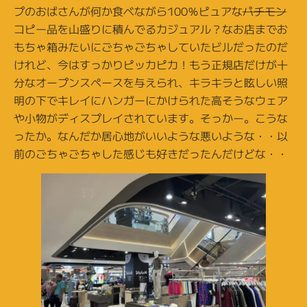
プのおばさんが何か食べながら100％ピュアな
パチモン
コピー品を山盛りに積んでるカジュアル？なお店までお
もちゃ箱みたいにごちゃごちゃしていたビルだったのだ
けれど、今はすっかりピッカピカ！もう正規店だけが十
分なオープンスペースを与えられ、キラキラと眩しい照
明の下でキレイにハンガーにかけられた高そうなウェア
や小物がディスプレイされています。そっかー。こうな
ったか。なんだか居心地がいいような悪いような・・以
前のごちゃごちゃした感じも好きだったんだけどな・・