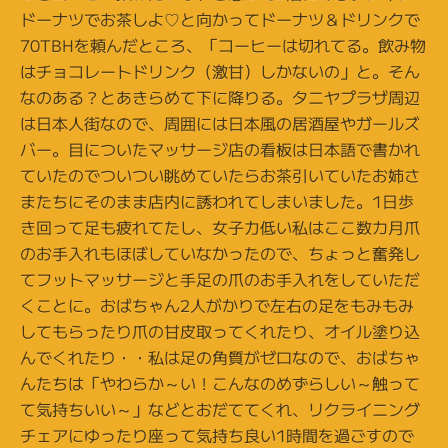
ドーナツでお茶しよ♡と向かってドーナツ＆ドリンクで
70TBHを頼んだところ、「コーヒーは切れてる。飲み物
はチョコレートドリンク（激甘）しかないの」と。そん
なのある？とあきらめて下に降りる。タニヤプラザ周辺
は日本人街なので、周囲には日本風の居酒屋やガールズ
バー。目についたマッサージ店の看板は日本語で書かれ
ていたのでついつい眺めていたらお茶引いていたお姉さ
またちにそのまま店内に誘われてしまいました。1日歩
き回って足も疲れてたし、女子力低い私はここ数カ月爪
のお手入れもほぼしていなかったので、ちょっと奮発し
てフットマッサージと手足の爪のお手入れをしていただ
くことに。おばちゃん2人がかりで左右の足をもみもみ
してもらったり爪の甘皮取ってくれたり、オイル塗り込
んでくれたり・・私は足の角質がゼロなので、おばちゃ
んたちは「やわらか～い！こんなのめずらしい～触って
て気持ちいい～」などとおだててくれ、リクライニング
チェアにゆったり座って気持ち良い1時間を過ごすので