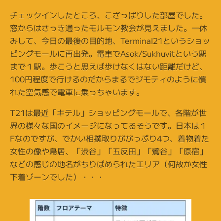
チェックインしたところ、こざっぱりした部屋でした。
窓からはさっき通ったモルモン教会が見えました。一休
みして、今日の最後の目的地、Terminal21というショッ
ピングモールに再出発。電車でAsok/Sukhuvitという駅
まで１駅。歩こうと思えば歩けなくはない距離だけど、
100円程度で行けるのだからまるでジモティのように慣
れた空気感で電車に乗っちゃいます。
T21は最近「キテル」ショッピングモールで、各階が世
界の様々な国のイメージになってるそうです。日本は１
Fなのですが、でかい相撲取りががっぷり4つ、着物着た
女性の像や鳥居、「渋谷」「五反田」「鶯谷」「原宿」
などの感じの地名がちりばめられたエリア（何故か女性
下着ゾーンでした）・・・