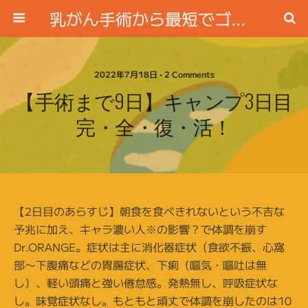
乳がん手術から最短でゴルフ場に行く方法
2022年7月18日 • 2 Comments
【手術まで9日】キャンプ3日目
完・全・復・活！
【2日目のあらすじ】朝食を食べきれないという不吉な
予兆に加え、キャラ濃い人※の影響？で体調を崩す
Dr.ORANGE。症状は主に消化器症状（食欲不振、心窩
部〜下腹痛などの胃腸症状、下痢（嘔気・嘔吐は無
し）、軽い頭痛と強い倦怠感。発熱無し、呼吸症状な
し。味覚症状なし。もともと頑丈で体調を崩したのは10