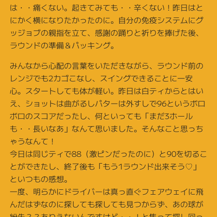
は・・痛くない。起きてみても・・辛くない！昨日はと
にかく横になりたかったのに。自分の免疫システムにグ
ッジョブの親指を立て、感謝の踊りと祈りを捧げた後、
ラウンドの準備＆パッキング。
みんなから心配の言葉をいただきながら、ラウンド前の
レンジでも2カゴこなし、スイングできることに一安
心。スタートしても体が軽い。昨日は白ティからとはい
え、ショットは曲がるしパターは外すしで96というボロ
ボロのスコアだったし、何といっても「まだ3ホール
も・・長いなあ」なんて思いました。そんなこと思っち
ゃうなんて！
今日は同じティで88（激ピンだったのに）と90を切るこ
とができたし、終了後も「もう1ラウンド出来そう♡」
といつもの感想。
一度、明らかにドライバーは真っ直ぐフェアウェイに飛
んだはずなのに探しても探しても見つからず、あの球が
紛失？？ありえないんですけど・・！と焦って探し回っ