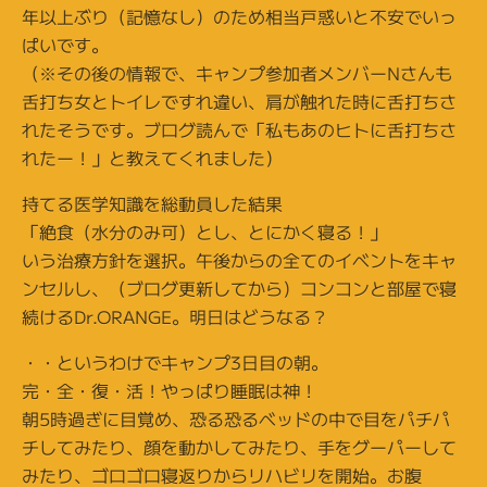
年以上ぶり（記憶なし）のため相当戸惑いと不安でいっ
ぱいです。
（※その後の情報で、キャンプ参加者メンバーNさんも
舌打ち女とトイレですれ違い、肩が触れた時に舌打ちさ
れたそうです。ブログ読んで「私もあのヒトに舌打ちさ
れたー！」と教えてくれました）
持てる医学知識を総動員した結果
「絶食（水分のみ可）とし、とにかく寝る！」
いう治療方針を選択。午後からの全てのイベントをキャ
ンセルし、（ブログ更新してから）コンコンと部屋で寝
続けるDr.ORANGE。明日はどうなる？
・・というわけでキャンプ3日目の朝。
完・全・復・活！やっぱり睡眠は神！
朝5時過ぎに目覚め、恐る恐るベッドの中で目をパチパ
チしてみたり、顔を動かしてみたり、手をグーパーして
みたり、ゴロゴロ寝返りからリハビリを開始。お腹