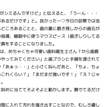
歯がシミるんですけど」と伝えると、「うーん・・・
があるだけです」と。良かったー♡今日の診察では虫
ろどころあることと、歯の裏に磨き残しからの歯石が
の指導、睡眠中に使うマウスピース（歯ぎしりしてる
交換をすることになりました。
後は、めちゃくちゃ可愛い歯科衛生士さん？から歯磨
かやってみてください」と歯ブラシと手鏡を渡されて
で「あぁっ・・」と小さく叫んだあと、「ちょ、ちょ
あこれくらい？」「まだまだ強いです！」「え？じゃ
と。
に斜めに当ててそよそよと動かします。撫でてるだけ
隙間に入れて汚れを掻き出すことなので、むしろ優し